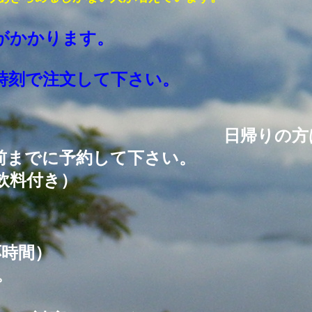
がかかります。
で注文して下さい。
は当荘宿
。
日帰りの方
５日前までに予約して下さい。
飲料付き）
応時間）
。