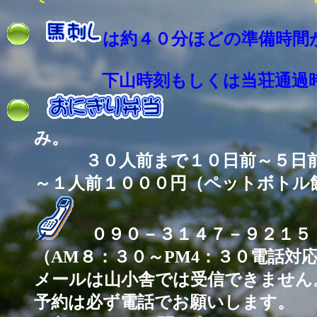
は約４０分ほどの準備時間
下山時刻もしくは当荘通過時刻
今
み
３０人前まで１０日前～
～１人前１０００円（ペットボトル
０９０－３１４７－９２１５
（AM８：３０～PM4：３０電話対
メールは山小舎では受信できません
予約は必ず電話でお願いします。