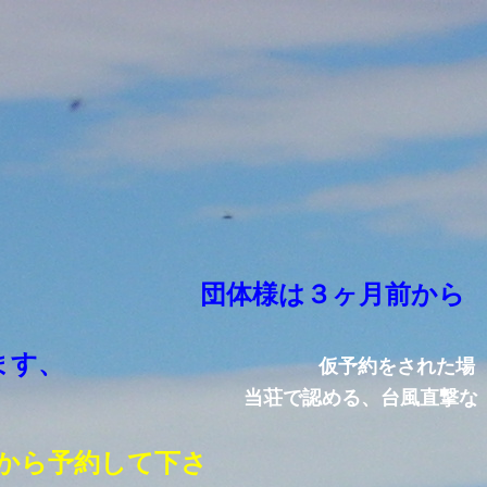
月前から
ます、
仮予約をされた場
当荘で認める、台風直撃な
から予約して下さ