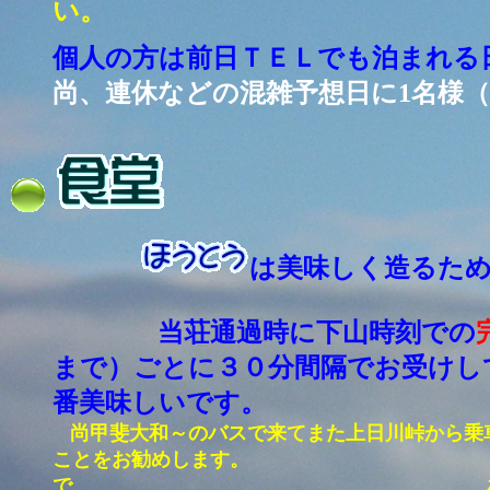
い。
個人の方は前日ＴＥＬでも泊まれる
尚、連休などの混雑予想日に1名様
は美味しく造るた
当荘通過時に下山時刻での
まで）ごとに３０分間隔で
番美味し
尚甲斐大和～のバスで来てまた上日川峠
ことをお勧めし
で あきらめるしかない