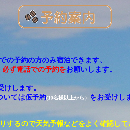
での予約の方のみ宿泊できます、
必ず電話での予約を
お願いします。
は３ヶ
受けします。
は仮予約
をお受けし
(10名様以上から）
りするので
天気予報などをよく確認して