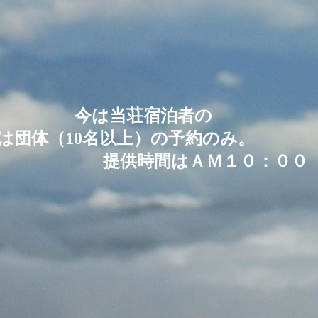
泊者の
は団体（10名以上）の予約のみ。
 提供時間はＡＭ１０：００