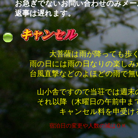
お急ぎでないお問い合わせのみメー
返事は遅れます。
大菩薩は雨が降っても歩
雨の日には雨の日なりの楽しみ
台風直撃などのよほどの雨で無い
山小舎ですので当荘では週末の
それ以降（木曜日の午前中まで）
キャンセル料を申受ける事も
宿泊日の変更や人数の減はＯ
Ｋ