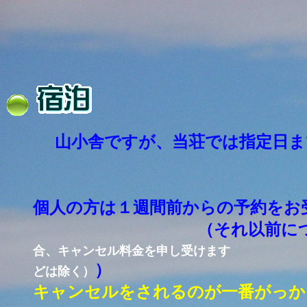
山小舎ですが、当荘では
指定日ま
団体様
個人の方は１週間前からの予約をお
（それ以前について
合、キャンセル料金を申し受けます
）
どは除く）
キャンセルをされるのが一番がっか