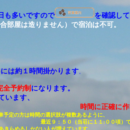
日も多いですので
を確認して
（合部屋は造りません）で宿泊は不可。
めには約１時間掛かります
。
完全予約制
になります
お受けしています、 出来上が
いです。
時間に正確に作
から乗車予定の方は時間の選択肢が複数あるよう
ます。
最近９：５０（当荘に１１:００頃）
人が増えています。