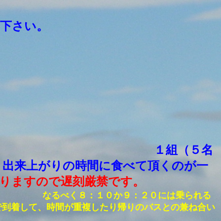
下さい。
。 １組（５名
りの時間に食べて頂くのが一
りますので遅刻厳禁です。
に、 なるべく８：１０か９：２０には乗られる
で到着して、時間が重複したり帰りのバスとの兼ね合い