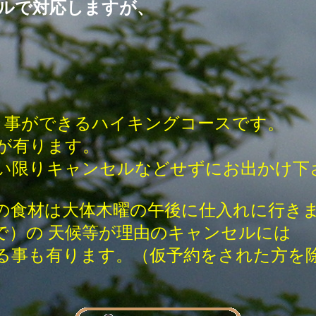
ルで対応しますが、
く事ができるハイキングコースです。
が有ります。
限りキャンセルなどせずにお出かけ下
食材は大体木曜の午後に仕入れに行
の 天候等が理由のキャンセルには
有ります。（仮予約をされた方を除