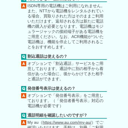
ISDN専用の電話機はご利用になれません。
また、NTTから電話機をレンタルされてい
る場合、買取りされた方はそのままご利用
いただけます。返却される方は新たに電話
機の購入が必要となります。電話機はモジ
ュラージャックの接続端子がある電話機を
ご用意ください。なお、ACR機能がついた
電話機は、機能を停止してご利用されるこ
とをおすすめします。
割込通話は使えるの？
オプションで「割込通話」サービスをご用
意しております。通話中に別の相手から着
信があった場合に、後からかけてきた相手
と通話ができます。
発信番号表示は使えるの？
オプションで「発信番号表示」をご用意し
ております。（「発信者番号表示」対応の
電話機が必要です）
通話明細を確認したいのですが？
My au（
https://www.au.com/my-au/
）でご
確認いただけます。手順は、別冊「ご利用