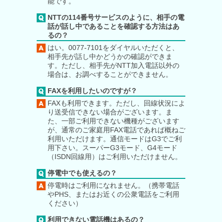
能です。
NTTの114番号サービスのように、相手の電
話が話し中であることを確認する方法はあ
るの？
はい。0077-7101をダイヤルいただくと、
相手先が話し中かどうかの確認ができま
す。ただし、相手先がNTT加入電話以外の
場合は、お調べすることができません。
FAXを利用したいのですが？
FAXも利用できます。ただし、回線状況によ
り送受信できない場合がございます。ま
た、一部ご利用できない機種がございます
が、通常のご家庭用FAX電話であれば概ねご
利用いただけます。通信モードはG3でご利
用下さい。スーパーG3モード、G4モード
（ISDN回線用）はご利用いただけません。
停電中でも使えるの？
停電時はご利用になれません。（携帯電話
やPHS、またはお近くの公衆電話をご利用
ください）
利用できない電話機はあるの？