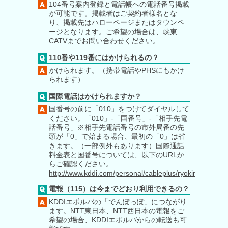
104番号案内登録と電話帳への電話番号掲載
が可能です。掲載者はご契約者様名とな
り、掲載先はハローページまたはタウンペ
ージとなります。ご希望の場合は、峡東
CATVまでお問い合わせください。
110番や119番にはかけられるの？
かけられます。（携帯電話やPHSにもかけ
られます）
国際電話はかけられますか？
国番号の前に「010」をつけてダイヤルして
ください。「010」-「国番号」-「相手先電
話番号」※相手先電話番号の市外局番の先
頭が「0」で始まる場合、最初の「0」は省
きます。（一部例外もあります）国際通話
料金表と国番号については、以下のURLか
らご確認ください。
http://www.kddi.com/personal/cableplus/ryokin/nihon_as
電報（115）は今までどおり利用できるの？
KDDIエボルバの「でんぽっぽ」につながり
ます。NTT東日本、NTT西日本の電報をご
希望の場合、KDDIエボルバからの転送も可