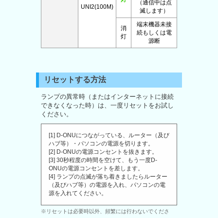
（通信中は点
UNI2(100M)
滅します）
端末機器未接
消
続もしくは電
灯
源断
リセットする方法
ランプの異常時（またはインターネットに接続
できなくなった時）は、一度リセットをお試し
ください。
[1] D-ONUにつながっている、ルーター（及び
ハブ等）・パソコンの電源を切ります。
[2] D-ONUの電源コンセントを抜きます。
[3] 30秒程度の時間を空けて、もう一度D-
ONUの電源コンセントを差します。
[4] ランプの点滅が落ち着きましたらルーター
（及びハブ等）の電源を入れ、パソコンの電
源を入れてください。
※リセットは必要時以外、頻繁には行わないでくださ