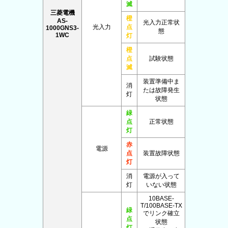
滅
三菱電機
橙
AS-
光入力正常状
光入力
点
1000GNS3-
態
1WC
灯
橙
点
試験状態
滅
装置準備中ま
消
たは故障発生
灯
状態
緑
点
正常状態
灯
赤
電源
点
装置故障状態
灯
消
電源が入って
灯
いない状態
10BASE-
T/100BASE-TX
緑
でリンク確立
点
状態
灯