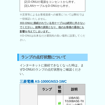
[2] D-ONUの電源をコンセントから外す。
[3] LANケーブルをD-ONUから外す。
※災害等によるお客様資産への被害については弊社では
一切保証いたしません。
※D-ONUに接続されている光ケーブルは絶対に外さない
でください。故障の原因となり、他のお客様の通信にも
影響を与えてしまいます。
※D-ONUは出来るだけ通気性の良い場所に設置してくだ
さい。
ランプの点灯状態について
インターネットに接続できなくなった時は、ま
ずD-ONUのランプの点灯状態をご確認くださ
い。
三菱電機 AS-1000GNS3-1WC
状
ランプ
説明
態
10BASE-
T/100BASE-TX
緑
でリンク確立