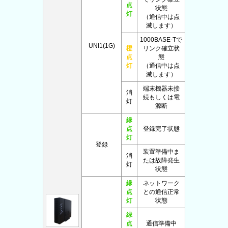
点
状態
灯
（通信中は点
滅します）
1000BASE-Tで
UNI1(1G)
橙
リンク確立状
点
態
灯
（通信中は点
滅します）
端末機器未接
消
続もしくは電
灯
源断
緑
点
登録完了状態
灯
登録
装置準備中ま
消
たは故障発生
灯
状態
緑
ネットワーク
点
との通信正常
灯
状態
緑
点
通信準備中