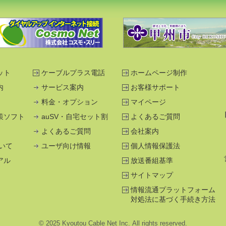
ット
ケーブルプラス電話
ホームページ制作
内
サービス案内
お客様サポート
料金・オプション
マイページ
策ソフト
auSV・自宅セット割
よくあるご質問
よくあるご質問
会社案内
ついて
ユーザ向け情報
個人情報保護法
アル
放送番組基準
サイトマップ
情報流通プラット
フォーム
対処法に
基づく手続き方法
© 2025 Kyoutou Cable Net Inc. All rights reserved.