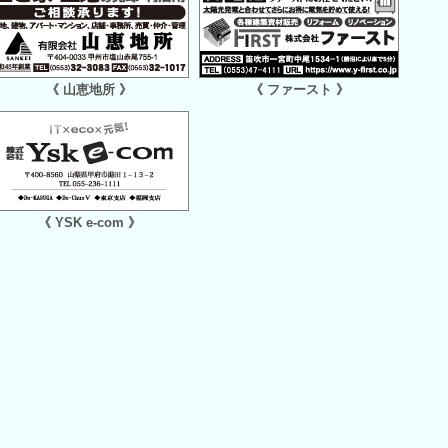
《 山恵地所 》
《 ファースト 》
《 YSK e-com 》