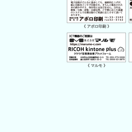
《 アポロ印刷 》
《 マルモ 》