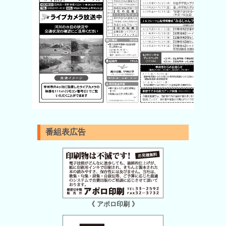
番組表広告
《 アポロ印刷 》