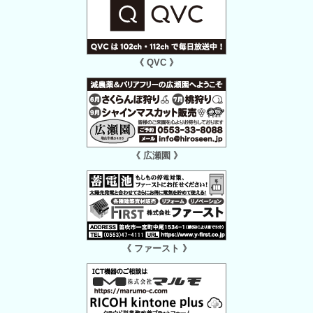
《 QVC 》
《 広瀬園 》
《 ファースト 》