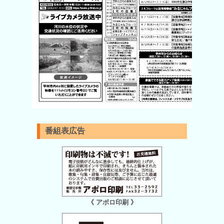
番組表広告
《 アポロ印刷 》